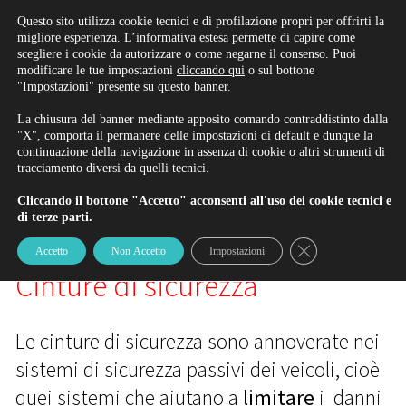
Rinnova/Iscriviti alla patente
Questo sito utilizza cookie tecnici e di profilazione propri per offrirti la
migliore esperienza. L’
informativa estesa
permette di capire come
scegliere i cookie da autorizzare o come negarne il consenso. Puoi
modificare le tue impostazioni
cliccando qui
o sul bottone
"Impostazioni" presente su questo banner.
BLOG
La chiusura del banner mediante apposito comando contraddistinto dalla
"X", comporta il permanere delle impostazioni di default e dunque la
continuazione della navigazione in assenza di cookie o altri strumenti di
tracciamento diversi da quelli tecnici.
Il Blog di Ambrosi & Gardinali
Cliccando il bottone "Accetto" acconsenti all'uso dei cookie tecnici e
di terze parti.
Close GDPR Cookie
Accetto
Non Accetto
Impostazioni
Cinture di sicurezza
Le cinture di sicurezza sono annoverate nei
sistemi di sicurezza passivi dei veicoli, cioè
quei sistemi che aiutano a
limitare
i danni