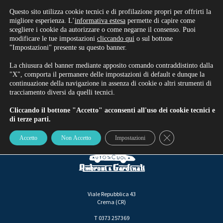
Rinnova/Iscriviti alla patente
Questo sito utilizza cookie tecnici e di profilazione propri per offrirti la
migliore esperienza. L’
informativa estesa
permette di capire come
scegliere i cookie da autorizzare o come negarne il consenso. Puoi
modificare le tue impostazioni
cliccando qui
o sul bottone
"Impostazioni" presente su questo banner.
CONTATTI E FAQ – NUOVA
La chiusura del banner mediante apposito comando contraddistinto dalla
"X", comporta il permanere delle impostazioni di default e dunque la
continuazione della navigazione in assenza di cookie o altri strumenti di
tracciamento diversi da quelli tecnici.
Cliccando il bottone "Accetto" acconsenti all'uso dei cookie tecnici e
di terze parti.
Close GDPR Cookie
Accetto
Non Accetto
Impostazioni
Viale Repubblica 43
Crema (CR)
T 0373 257369