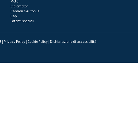
Moto
Ciclomotori
Camion e Autobus
Cap
Patenti speciali
3 |
Privacy Policy
|
Cookie Policy
|
Dichiarazione di accessibilità