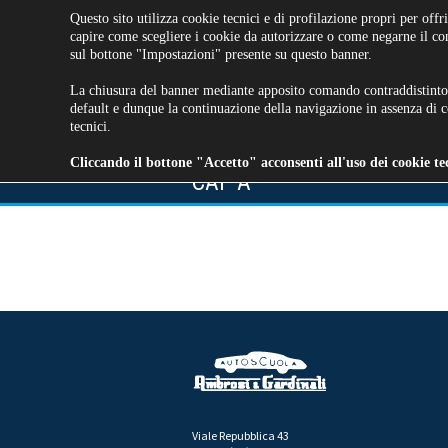
Questo sito utilizza cookie tecnici e di profilazione propri per offri
capire come scegliere i cookie da autorizzare o come negarne il c
sul bottone "Impostazioni" presente su questo banner.
La chiusura del banner mediante apposito comando contraddistinto
default e dunque la continuazione della navigazione in assenza di co
tecnici.
EVENTI
PATENTI
SERVIZ
Cliccando il bottone "Accetto" acconsenti all'uso dei cookie tecn
CONTATTI E FAQ
CAP A
Viale Repubblica 43