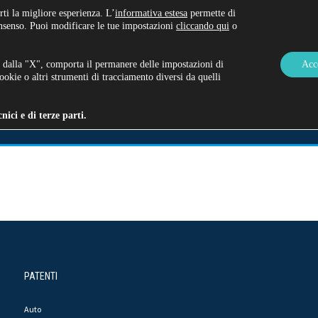
rti la migliore esperienza. L’
informativa estesa
permette di
onsenso. Puoi modificare le tue impostazioni
cliccando qui
o
 dalla "X", comporta il permanere delle impostazioni di
Acc
okie o altri strumenti di tracciamento diversi da quelli
I E PRATICHE AUTO
ATTREZZATURE DI LAVORO
CHI SIA
ici e di terze parti.
PATENTI
Auto