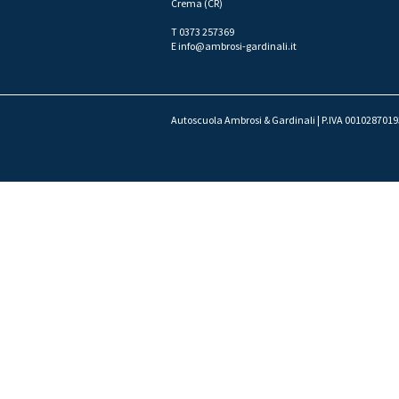
Crema (CR)
T 0373 257369
E
info@ambrosi-gardinali.it
Autoscuola Ambrosi & Gardinali | P.IVA 0010287019