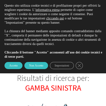
Rinnova/Iscriviti alla patente
Questo sito utilizza cookie tecnici e di profilazione propri per offrirti la
migliore esperienza. L’
informativa estesa
permette di capire come
scegliere i cookie da autorizzare o come negarne il consenso. Puoi
modificare le tue impostazioni
cliccando qui
o sul bottone
"Impostazioni" presente su questo banner.
BLOG
La chiusura del banner mediante apposito comando contraddistinto dalla
"X", comporta il permanere delle impostazioni di default e dunque la
continuazione della navigazione in assenza di cookie o altri strumenti di
tracciamento diversi da quelli tecnici.
Il Blog di Ambrosi & Gardinali
Cliccando il bottone "Accetto" acconsenti all'uso dei cookie tecnici e
di terze parti.
Close GDPR Cookie
Accetto
Non Accetto
Impostazioni
Risultati di ricerca per:
GAMBA SINISTRA