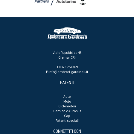
Viale Repubblica 43
Crema (CR)
T 0373 257369
E
info@ambrosi-gardinali.it
PATENTI
Auto
Moto
Ciclomotori
Camion e Autobus
Cap
Patenti speciali
CONNETTITI CON