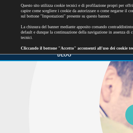
Questo sito utilizza cookie tecnici e di profilazione propri per offri
capire come scegliere i cookie da autorizzare o come negarne il c
sul bottone "Impostazioni" presente su questo banner.
La chiusura del banner mediante apposito comando contraddistinto
default e dunque la continuazione della navigazione in assenza di co
tecnici.
EVENTI
PATENTI
SERVIZ
Cliccando il bottone "Accetto" acconsenti all'uso dei cookie tecn
CONTATTI E FAQ
BLOG