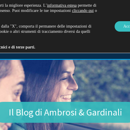
rti la migliore esperienza. L’
informativa estesa
permette di
onsenso. Puoi modificare le tue impostazioni
cliccando qui
o
 dalla "X", comporta il permanere delle impostazioni di
Acc
okie o altri strumenti di tracciamento diversi da quelli
I E PRATICHE AUTO
ATTREZZATURE DI LAVORO
CHI SIA
ici e di terze parti.
Il Blog di Ambrosi & Gardinali