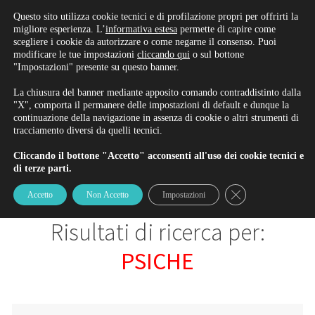
Rinnova/Iscriviti alla patente
Questo sito utilizza cookie tecnici e di profilazione propri per offrirti la
migliore esperienza. L’
informativa estesa
permette di capire come
scegliere i cookie da autorizzare o come negarne il consenso. Puoi
modificare le tue impostazioni
cliccando qui
o sul bottone
"Impostazioni" presente su questo banner.
BLOG
La chiusura del banner mediante apposito comando contraddistinto dalla
"X", comporta il permanere delle impostazioni di default e dunque la
continuazione della navigazione in assenza di cookie o altri strumenti di
tracciamento diversi da quelli tecnici.
Il Blog di Ambrosi & Gardinali
Cliccando il bottone "Accetto" acconsenti all'uso dei cookie tecnici e
di terze parti.
Close GDPR Cookie
Accetto
Non Accetto
Impostazioni
Risultati di ricerca per:
PSICHE