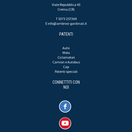
Viale Repubblica 43
Crema (CR)
T 0373 257369
E
info@ambrosi-gardinali.it
PATENTI
Auto
Moto
Ciclomotori
Camion e Autobus
Cap
Patenti speciali
CONNETTITI CON
NOI