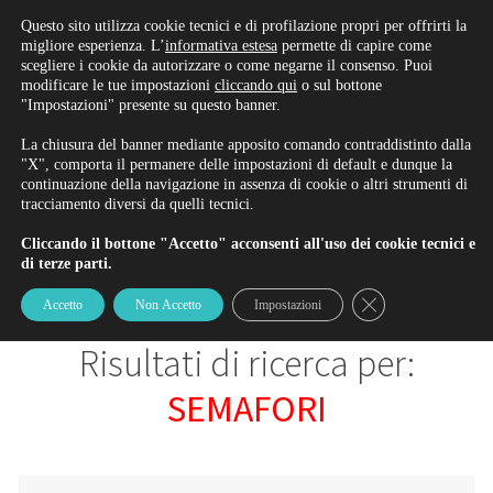
Rinnova/Iscriviti alla patente
Questo sito utilizza cookie tecnici e di profilazione propri per offrirti la
migliore esperienza. L’
informativa estesa
permette di capire come
scegliere i cookie da autorizzare o come negarne il consenso. Puoi
modificare le tue impostazioni
cliccando qui
o sul bottone
"Impostazioni" presente su questo banner.
BLOG
La chiusura del banner mediante apposito comando contraddistinto dalla
"X", comporta il permanere delle impostazioni di default e dunque la
continuazione della navigazione in assenza di cookie o altri strumenti di
tracciamento diversi da quelli tecnici.
Il Blog di Ambrosi & Gardinali
Cliccando il bottone "Accetto" acconsenti all'uso dei cookie tecnici e
di terze parti.
Close GDPR Cookie
Accetto
Non Accetto
Impostazioni
Risultati di ricerca per:
SEMAFORI