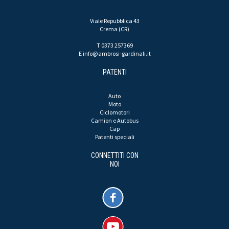
Viale Repubblica 43
Crema (CR)
T 0373 257369
E
info@ambrosi-gardinali.it
PATENTI
Auto
Moto
Ciclomotori
Camion e Autobus
Cap
Patenti speciali
CONNETTITI CON
NOI