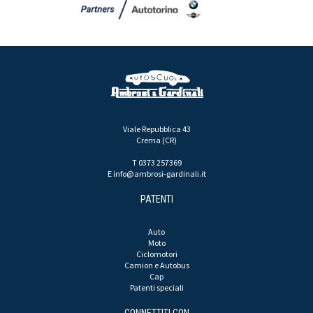
Viale Repubblica 43
Crema (CR)
T 0373 257369
E
info@ambrosi-gardinali.it
PATENTI
Auto
Moto
Ciclomotori
Camion e Autobus
Cap
Patenti speciali
CONNETTITI CON