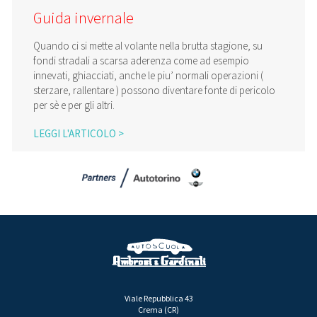
Guida invernale
Quando ci si mette al volante nella brutta stagione, su
fondi stradali a scarsa aderenza come ad esempio
innevati, ghiacciati, anche le piu’ normali operazioni (
sterzare, rallentare ) possono diventare fonte di pericolo
per sè e per gli altri.
LEGGI L'ARTICOLO >
Viale Repubblica 43
Crema (CR)