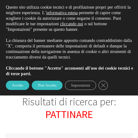
Rinnova/Iscriviti alla patente
Questo sito utilizza cookie tecnici e di profilazione propri per offrirti la
migliore esperienza. L’
informativa estesa
permette di capire come
scegliere i cookie da autorizzare o come negarne il consenso. Puoi
modificare le tue impostazioni
cliccando qui
o sul bottone
"Impostazioni" presente su questo banner.
BLOG
La chiusura del banner mediante apposito comando contraddistinto dalla
"X", comporta il permanere delle impostazioni di default e dunque la
continuazione della navigazione in assenza di cookie o altri strumenti di
tracciamento diversi da quelli tecnici.
Il Blog di Ambrosi & Gardinali
Cliccando il bottone "Accetto" acconsenti all'uso dei cookie tecnici e
di terze parti.
Close GDPR Cookie
Accetto
Non Accetto
Impostazioni
Risultati di ricerca per:
PATTINARE